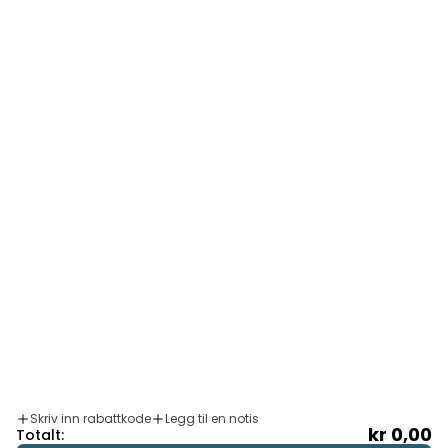
Om oss
Informasjon
4.8
/5
T PÅ 1364 STEMMER
Språk
Norsk (bokmål)
Skriv inn rabattkode
Legg til en notis
kr 0,00
Totalt: