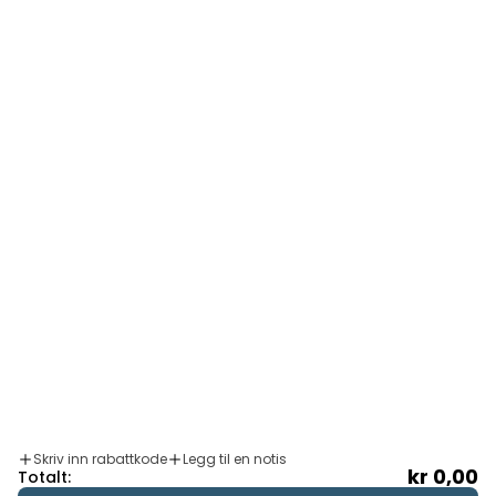
Om oss
Informasjon
4.8
/5
T PÅ 1364 STEMMER
Språk
Norsk (bokmål)
Skriv inn rabattkode
Legg til en notis
kr 0,00
Totalt: