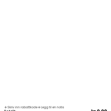
Om oss
Informasjon
4.8
/5
T PÅ 1364 STEMMER
Språk
Norsk (bokmål)
Skriv inn rabattkode
Legg til en notis